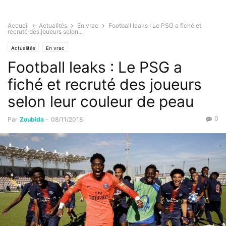
Accueil
Actualités
En vrac
Football leaks : Le PSG a fiché et
recruté des joueurs selon...
Actualités
En vrac
Football leaks : Le PSG a
fiché et recruté des joueurs
selon leur couleur de peau
0
Par
Zoubida
-
08/11/2018