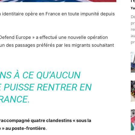
r
Ya
 identitaire opère en France en toute impunité depuis
De
pr
re
au
 Defend Europe » a effectué une nouvelle opération
pr
 un des passages préférés par les migrants souhaitant
NS À CE QU’AUCUN
 PUISSE RENTRER EN
RANCE.
raccompagné quatre clandestins « sous la
e » au poste-frontière
.