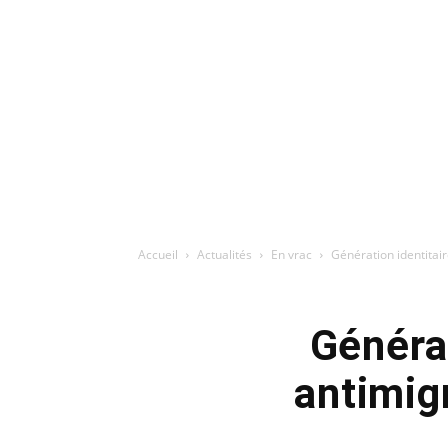
Accueil
Actualités
En vrac
Génération identitair
Générat
antimig