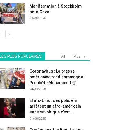
Manifestation à Stockholm
pour Gaza
03/08/2026
LES PLUS POPULAIRES
All
Plus
Coronavirus : La presse
américaine rend hommage au
Prophète Mohammed ﷺ
24/03/2020
Etats-Unis : des policiers
arrêtent un afro-américain
sans savoir que c’est...
01/06/2020
Confinement : « Ecoute-moi