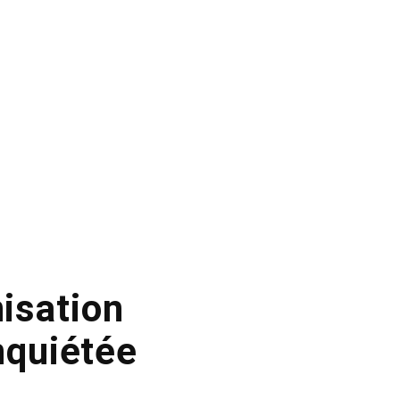
nisation
nquiétée