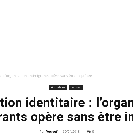
e : l’organisation antimigrants opère sans être inquiétée
Actualités
En vrac
ion identitaire : l’orga
rants opère sans être i
Par
Youcef
-
30/04/2018
0