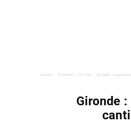
Accueil
Actualités
En vrac
Gironde : un garçon d
Gironde :
canti