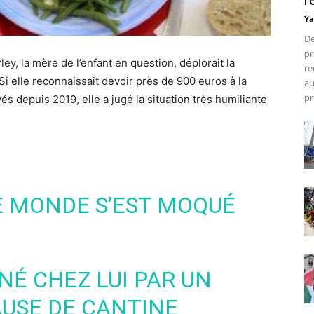
r
Ya
De
pr
rley, la mère de l’enfant en question, déplorait la
re
i elle reconnaissait devoir près de 900 euros à la
au
pr
és depuis 2019, elle a jugé la situation très humiliante
E MONDE S’EST MOQUÉ
É CHEZ LUI PAR UN
AUSE DE CANTINE