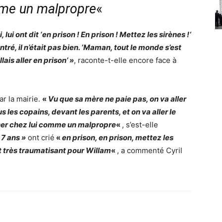
mme un malpropre
«
lui ont dit ‘en prison ! En prison ! Mettez les sirènes !‘
ntré, il n’était pas bien. ‘Maman, tout le monde s’est
ais aller en prison’ »
, raconte-t-elle encore face à
r la mairie.
«
Vu que sa mère ne paie pas, on va aller
s les copains, devant les parents, et on va aller le
ener chez lui comme un malpropre
«
, s’est-elle
 7 ans »
ont crié
«
en prison, en prison, mettez les
t
très traumatisant
pour Willam
«
, a commenté Cyril