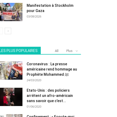
Manifestation à Stockholm
pour Gaza
03/08/2026
LES PLUS POPULAIRES
All
Plus
Coronavirus : La presse
américaine rend hommage au
Prophète Mohammed ﷺ
24/03/2020
Etats-Unis : des policiers
arrêtent un afro-américain
sans savoir que c’est...
01/06/2020
Confinement : « Ecoute-moi