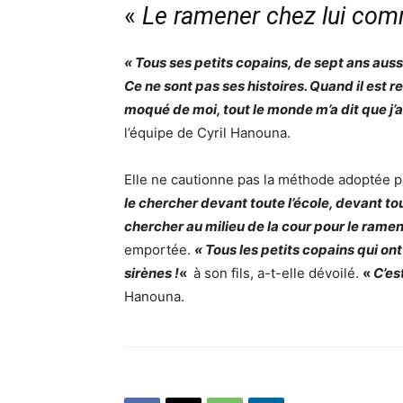
«
Le ramener chez lui co
« Tous ses petits copains, de sept ans aussi, 
Ce ne sont pas ses histoires. Quand il est re
moqué de moi, tout le monde m’a dit que j’all
l’équipe de Cyril Hanouna.
Elle ne cautionne pas la méthode adoptée pa
le chercher devant toute l’école, devant tou
chercher au milieu de la cour pour le ram
emportée.
« Tous les petits copains qui ont
sirènes !
«
à son fils, a-t-elle dévoilé.
«
C’es
Hanouna.