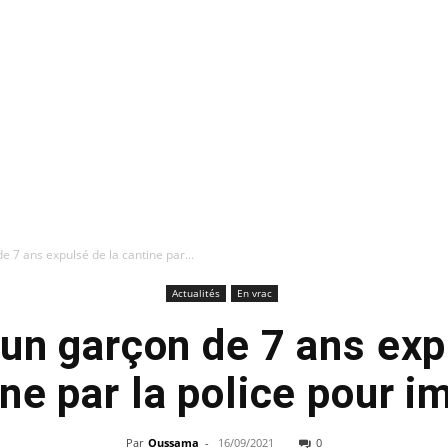
e 7 ans expulsé de la cantine par...
Actualités
En vrac
 un garçon de 7 ans exp
ne par la police pour 
Par
Oussama
-
16/09/2021
0