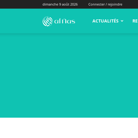
dimanche 9 août 2026
Connecter / rejoindre
alNas.fr
ACTUALITÉS
RE