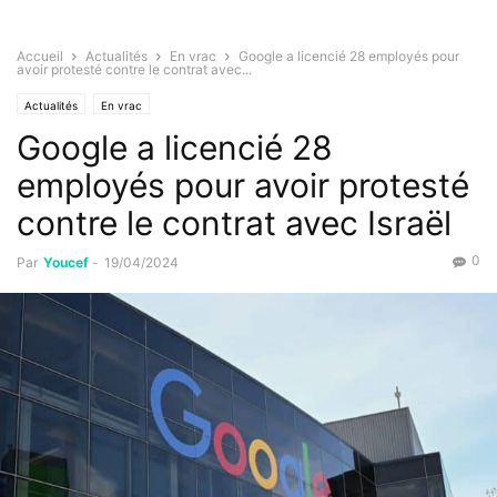
Accueil
Actualités
En vrac
Google a licencié 28 employés pour
avoir protesté contre le contrat avec...
Actualités
En vrac
Google a licencié 28
employés pour avoir protesté
contre le contrat avec Israël
0
Par
Youcef
-
19/04/2024