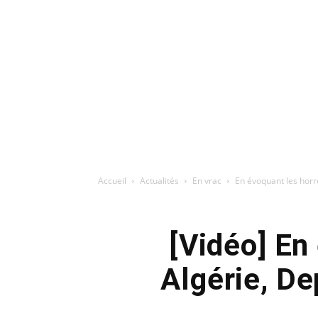
Accueil
Actualités
En vrac
En évoquant les horr
[Vidéo] En
Algérie, De