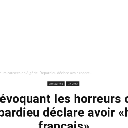
eurs causées en Algérie, Depardieu déclare avoir «honte...
Actualités
En vrac
 évoquant les horreurs
pardieu déclare avoir «
français»