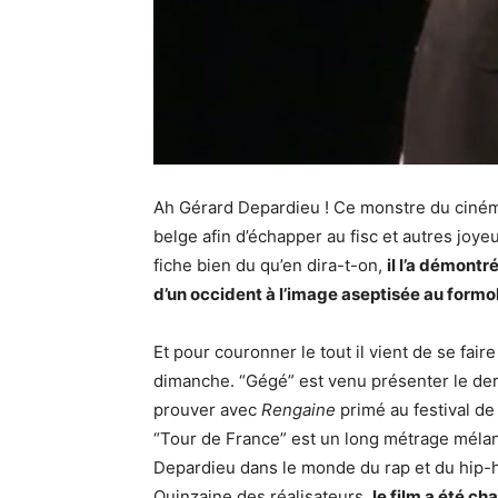
Ah Gérard Depardieu ! Ce monstre du cinéma
belge afin d’échapper au fisc et autres joye
fiche bien du qu’en dira-t-on,
il l’a démontr
d’un occident à l’image aseptisée au formol
Et pour couronner le tout il vient de se fair
dimanche. “Gégé” est venu présenter le dern
prouver avec
Rengaine
primé au festival d
“Tour de France” est un long métrage méla
Depardieu dans le monde du rap et du hip-ho
Quinzaine des réalisateurs,
le film a été c