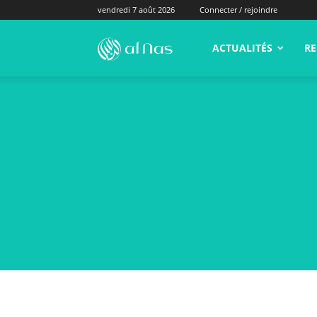
vendredi 7 août 2026
Connecter / rejoindre
alNas.fr
ACTUALITÉS
RE