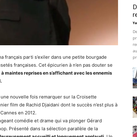
D
r
Ya
De
pr
re
au
 français parti s’exiler dans une petite bourgade
pr
usetés françaises. Cet épicurien à n’en pas douter se
é à maintes reprises en s’affichant avec les ennemis
.
e une nouvelle fois remarquer sur la Croisette
ier film de Rachid Djaidani dont le succès n’est plus à
e Cannes en 2012.
ngeant comédie et drame qui va plonger Gérard
p. Présenté dans la sélection parallèle de la
haleureusement accueilli et longuement applaudi
. Un