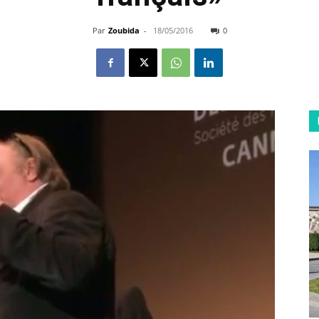
Par
Zoubida
-
18/05/2016
0