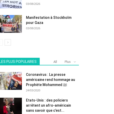
03/08/2026
Manifestation à Stockholm
pour Gaza
03/08/2026
LES PLUS POPULAIRES
All
Plus
Coronavirus : La presse
américaine rend hommage au
Prophète Mohammed ﷺ
24/03/2020
Etats-Unis : des policiers
arrêtent un afro-américain
sans savoir que c’est...