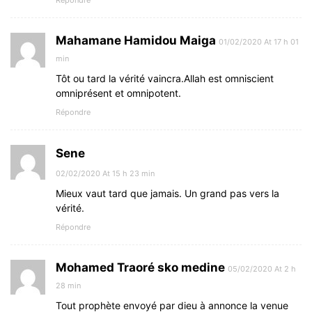
Répondre
Mahamane Hamidou Maiga
01/02/2020 At 17 h 01
min
Tôt ou tard la vérité vaincra.Allah est omniscient
omniprésent et omnipotent.
Répondre
Sene
02/02/2020 At 15 h 23 min
Mieux vaut tard que jamais. Un grand pas vers la
vérité.
Répondre
Mohamed Traoré sko medine
05/02/2020 At 2 h
28 min
Tout prophète envoyé par dieu à annonce la venue