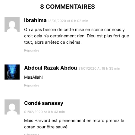
8 COMMENTAIRES
Ibrahima
18/01/2020 At 9 h 02 min
On a pas besoin de cette mise en scène car nous y
croit cela n’a certainement rien. Dieu est plus fort que
tout, alors arrêtez ce cinéma.
Répondre
Abdoul Razak Abdou
31/01/2020 At 18 h 35 min
MasAllah!
Répondre
Condé sanassy
01/02/2020 At 0 h 43 min
Mais Harvard est pleinenement en retard prenez le
coran pour être sauvé