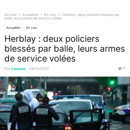
Accueil
Actualités
En vrac
Herblay : deux policiers blessés par
balle, leurs armes de service volées
Actualités
En vrac
Herblay : deux policiers
blessés par balle, leurs armes
de service volées
0
Par
Lassana
-
08/10/2020