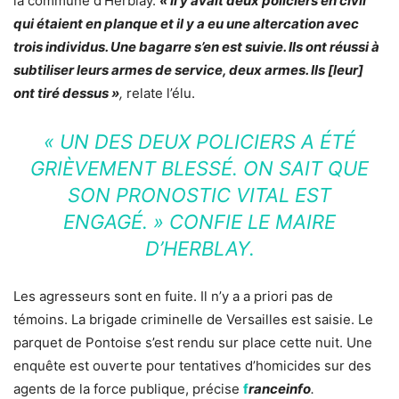
la commune d’Herblay.
« Il y avait deux policiers en civil
qui étaient en planque et il y a eu une altercation avec
trois individus. Une bagarre s’en est suivie. Ils ont réussi à
subtiliser leurs armes de service, deux armes. Ils [leur]
ont tiré dessus »
,
relate l’élu.
« UN DES DEUX POLICIERS A ÉTÉ
GRIÈVEMENT BLESSÉ. ON SAIT QUE
SON PRONOSTIC VITAL EST
ENGAGÉ. » CONFIE LE MAIRE
D’HERBLAY.
Les agresseurs sont en fuite. Il n’y a a priori pas de
témoins. La brigade criminelle de Versailles est saisie. Le
parquet de Pontoise s’est rendu sur place cette nuit. Une
enquête est ouverte pour tentatives d’homicides sur des
agents de la force publique, précise
f
ranceinfo
.