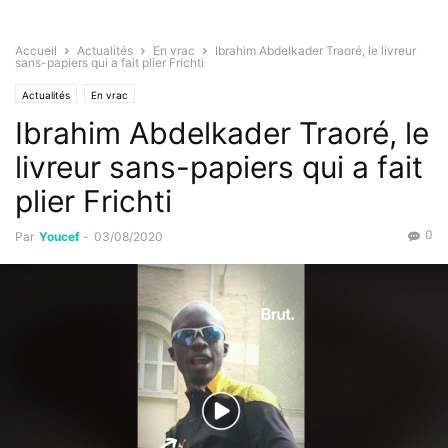
Accueil
Actualités
En vrac
Ibrahim Abdelkader Traoré, le livreur
sans-papiers qui a fait plier Frichti
Actualités
En vrac
Ibrahim Abdelkader Traoré, le
livreur sans-papiers qui a fait
plier Frichti
0
Par
Youcef
-
03/08/2020