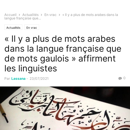
Accueil
Actualités
En vrac
« Il y a plus de mots arabes dans la
langue française que...
Actualités
En vrac
« Il y a plus de mots arabes
dans la langue française que
de mots gaulois » affirment
les linguistes
0
Par
Lassana
-
23/07/2021