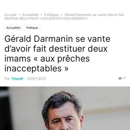
Accueil
Actualités
Politique
Gérald Darmanin se vante d’avoir fait
destituer deux imams « aux prêches inacceptables »
Actualités
Politique
Gérald Darmanin se vante
d’avoir fait destituer deux
imams « aux prêches
inacceptables »
0
Par
Youcef
-
23/07/2021