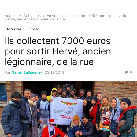
Accueil
Actualités
En vrac
Ils collectent 7000 euros pour sortir
Hervé, ancien légionnaire, de la rue
Actualités
En vrac
Ils collectent 7000 euros
pour sortir Hervé, ancien
légionnaire, de la rue
0
Par
Samir Salhoume
-
29/12/2019