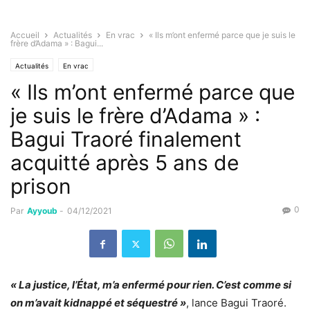
Accueil
Actualités
En vrac
« Ils m’ont enfermé parce que je suis le
frère d’Adama » : Bagui...
Actualités
En vrac
« Ils m’ont enfermé parce que
je suis le frère d’Adama » :
Bagui Traoré finalement
acquitté après 5 ans de
prison
0
Par
Ayyoub
-
04/12/2021
« La justice, l’État, m’a enfermé pour rien. C’est comme si
on m’avait kidnappé et séquestré »
, lance Bagui Traoré.