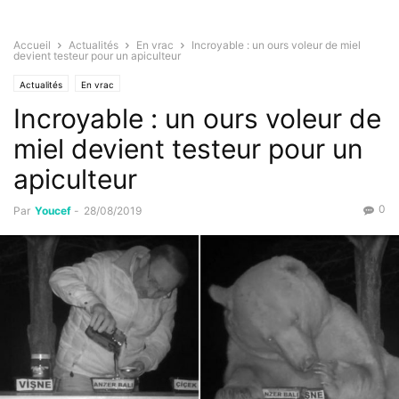
Accueil
Actualités
En vrac
Incroyable : un ours voleur de miel
devient testeur pour un apiculteur
Actualités
En vrac
Incroyable : un ours voleur de
miel devient testeur pour un
apiculteur
0
Par
Youcef
-
28/08/2019