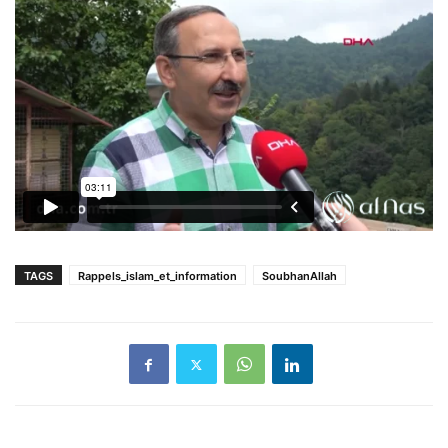
TAGS
Rappels_islam_et_information
SoubhanAllah