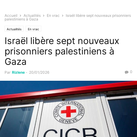
Accueil
Actualités
En vrac
Israël libère sept nouveaux prisonniers
palestiniens à Gaza
Actualités
En vrac
Israël libère sept nouveaux
prisonniers palestiniens à
Gaza
0
Par
Rizlene
-
20/01/2026