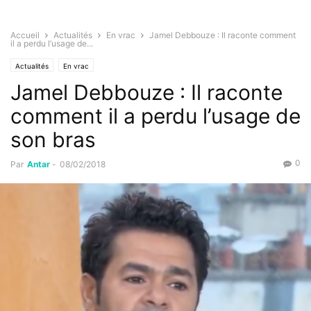
Accueil
Actualités
En vrac
Jamel Debbouze : Il raconte comment
il a perdu l’usage de...
Actualités
En vrac
Jamel Debbouze : Il raconte
comment il a perdu l’usage de
son bras
0
Par
Antar
-
08/02/2018