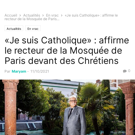
Accueil
Actualités
En vrac
«Je suis Catholique» : affirme le
recteur de la Mosquée de Paris...
Actualités
En vrac
«Je suis Catholique» : affirme
le recteur de la Mosquée de
Paris devant des Chrétiens
0
Par
Maryam
-
11/10/2021