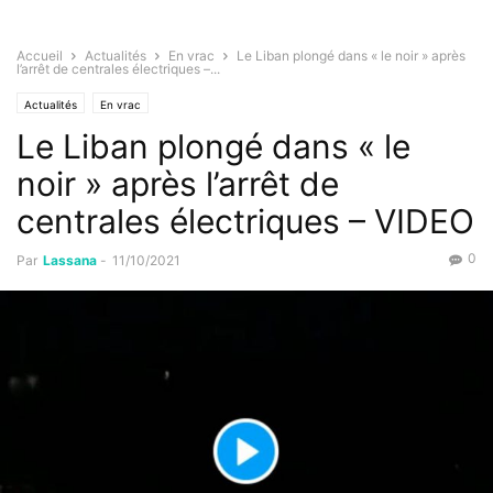
Accueil
Actualités
En vrac
Le Liban plongé dans « le noir » après
l’arrêt de centrales électriques –...
Actualités
En vrac
Le Liban plongé dans « le
noir » après l’arrêt de
centrales électriques – VIDEO
0
Par
Lassana
-
11/10/2021