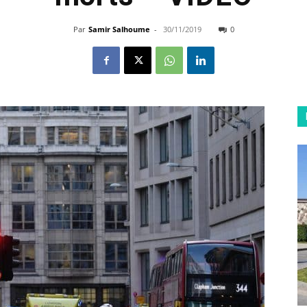
Par
Samir Salhoume
-
30/11/2019
0