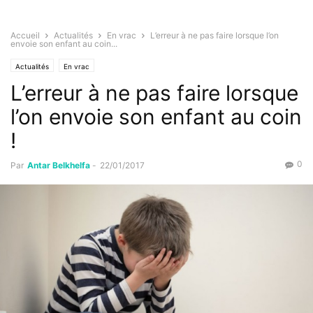
Accueil
Actualités
En vrac
L’erreur à ne pas faire lorsque l’on
envoie son enfant au coin...
Actualités
En vrac
L’erreur à ne pas faire lorsque
l’on envoie son enfant au coin
!
0
Par
Antar Belkhelfa
-
22/01/2017