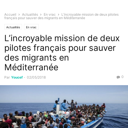
Accueil
Actualités
En vrac
L’incroyable mission de deux pilotes
français pour sauver des migrants en Méditerranée
Actualités
En vrac
L’incroyable mission de deux
pilotes français pour sauver
des migrants en
Méditerranée
0
Par
Youcef
-
02/05/2018