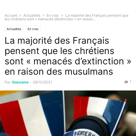
Accueil
Actualités
En vrac
La majorité des Français pensent que
les chrétiens sont « menacés d’extinction » en raison...
Actualités
En vrac
La majorité des Français
pensent que les chrétiens
sont « menacés d’extinction »
en raison des musulmans
1
Par
Oussama
-
28/10/2021