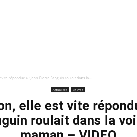
t vite répondue » : Jean-Pierre Fanguin roulait dans la...
Actualités
En vrac
on, elle est vite répond
guin roulait dans la vo
maman – VIDEO