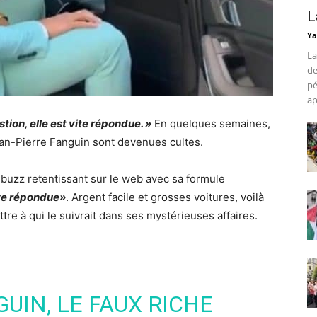
L
Ya
La
de
pé
ap
stion, elle est vite répondue. »
En quelques semaines,
an-Pierre Fanguin
sont devenues cultes.
n buzz retentissant sur le web avec sa formule
ite répondue»
. Argent facile et grosses voitures, voilà
re à qui le suivrait dans ses mystérieuses affaires.
UIN, LE FAUX RICHE