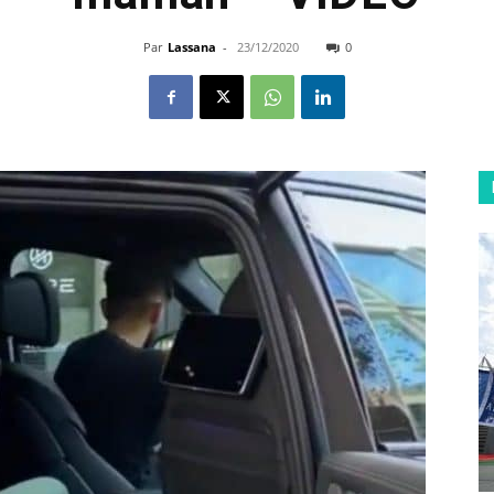
Par
Lassana
-
23/12/2020
0