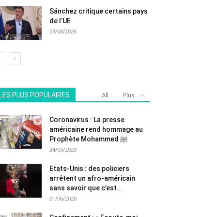
Sánchez critique certains pays
de l’UE
03/08/2026
LES PLUS POPULAIRES
All
Plus
Coronavirus : La presse
américaine rend hommage au
Prophète Mohammed ﷺ
24/03/2020
Etats-Unis : des policiers
arrêtent un afro-américain
sans savoir que c’est...
01/06/2020