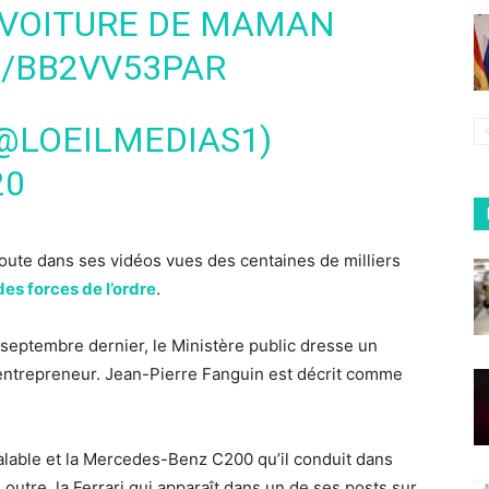
 VOITURE DE MAMAN
M/BB2VV53PAR
(@LOEILMEDIAS1)
20
 route dans ses vidéos vues des centaines de milliers
 des forces de l’ordre
.
eptembre dernier, le Ministère public dresse un
 entrepreneur. Jean-Pierre Fanguin est décrit comme
alable et la Mercedes-Benz C200 qu’il conduit dans
 outre, la Ferrari qui apparaît dans un de ses posts sur