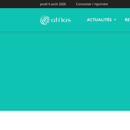
jeudi 6 août 2026
Connecter / rejoindre
alNas.fr
ACTUALITÉS
RE