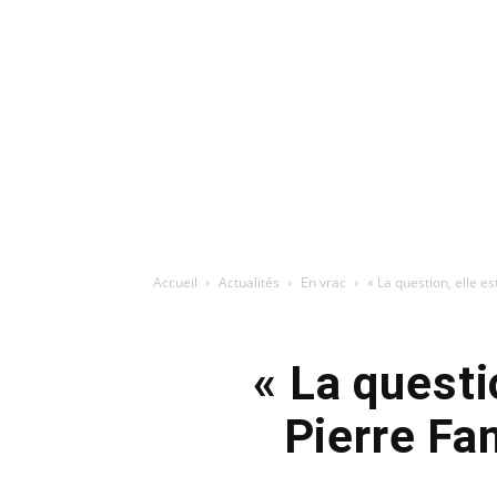
Accueil
Actualités
En vrac
« La question, elle es
« La questi
Pierre Fan