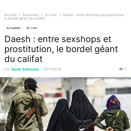
Accueil
Actualités
En vrac
Daesh : entre sexshops et prostitution,
le bordel géant du califat
Actualités
En vrac
Daesh : entre sexshops et
prostitution, le bordel géant
du califat
0
Par
Samir Salhoume
-
16/11/2019