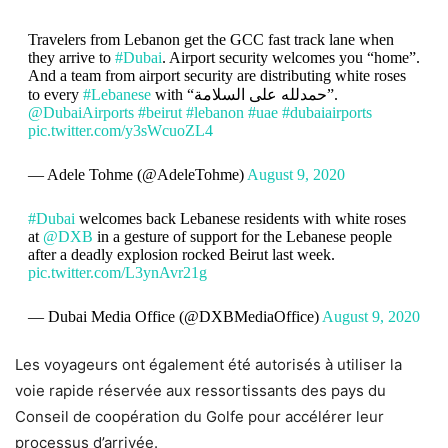
Travelers from Lebanon get the GCC fast track lane when
they arrive to
#Dubai
. Airport security welcomes you “home”.
And a team from airport security are distributing white roses
to every
#Lebanese
with “حمدلله على السلامة”.
@DubaiAirports
#beirut
#lebanon
#uae
#dubaiairports
pic.twitter.com/y3sWcuoZL4
— Adele Tohme (@AdeleTohme)
August 9, 2020
#Dubai
welcomes back Lebanese residents with white roses
at
@DXB
in a gesture of support for the Lebanese people
after a deadly explosion rocked Beirut last week.
pic.twitter.com/L3ynAvr21g
— Dubai Media Office (@DXBMediaOffice)
August 9, 2020
Les voyageurs ont également été autorisés à utiliser la
voie rapide réservée aux ressortissants des pays du
Conseil de coopération du Golfe pour accélérer leur
processus d’arrivée.