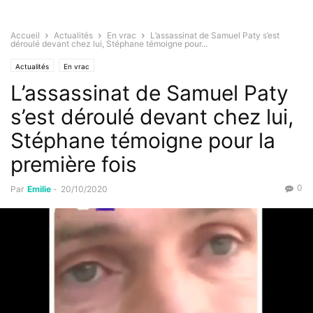
Accueil
Actualités
En vrac
L’assassinat de Samuel Paty s’est
déroulé devant chez lui, Stéphane témoigne pour...
Actualités
En vrac
L’assassinat de Samuel Paty
s’est déroulé devant chez lui,
Stéphane témoigne pour la
première fois
0
Par
Emilie
-
20/10/2020