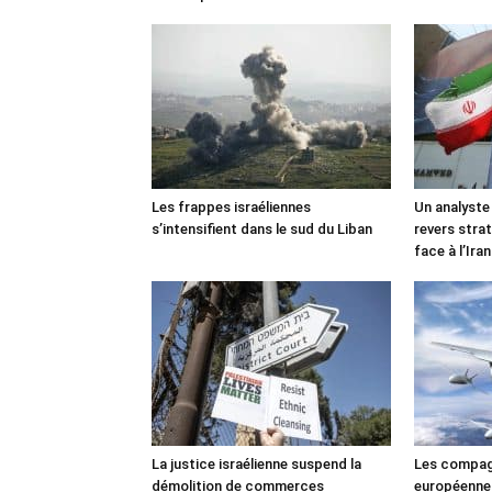
Les frappes israéliennes
Un analyste
s’intensifient dans le sud du Liban
revers stra
face à l’Iran
La justice israélienne suspend la
Les compag
démolition de commerces
européennes