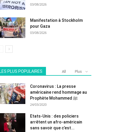
03/08/2026
Manifestation à Stockholm
pour Gaza
03/08/2026
LES PLUS POPULAIRES
All
Plus
Coronavirus : La presse
américaine rend hommage au
Prophète Mohammed ﷺ
24/03/2020
Etats-Unis : des policiers
arrêtent un afro-américain
sans savoir que c’est...