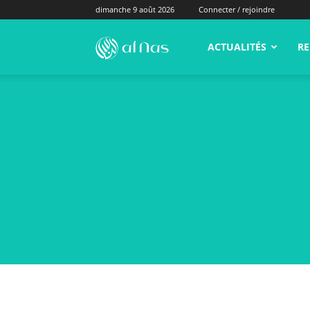
dimanche 9 août 2026
Connecter / rejoindre
alNas.fr
ACTUALITÉS
RE