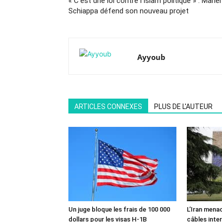
« C’est une loi contre l’Islam politique » : Marlè
Schiappa défend son nouveau projet
Ayyoub
ARTICLES CONNEXES
PLUS DE L'AUTEUR
Un juge bloque les frais de 100 000
L’Iran mena
dollars pour les visas H-1B
câbles inte