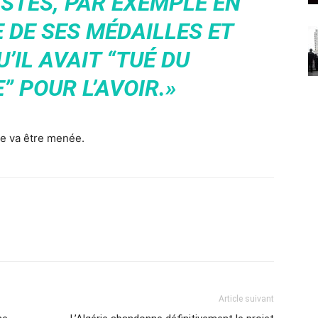
STES, PAR EXEMPLE EN
 DE SES MÉDAILLES ET
’IL AVAIT “TUÉ DU
 POUR L’AVOIR.»
te va être menée.
Article suivant