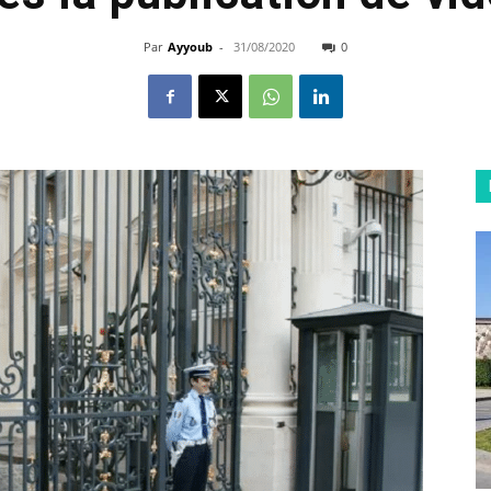
Par
Ayyoub
-
31/08/2020
0