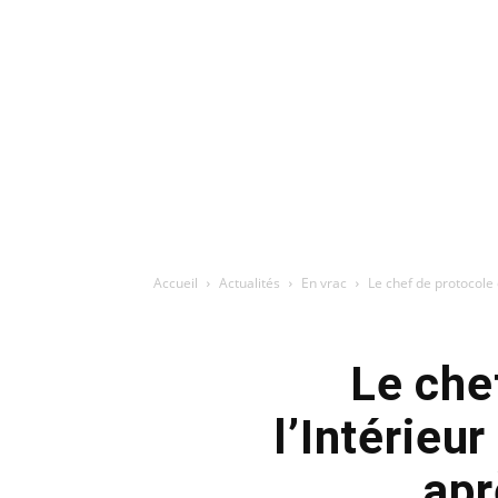
Accueil
Actualités
En vrac
Le chef de protocole 
Le che
l’Intérieu
apr