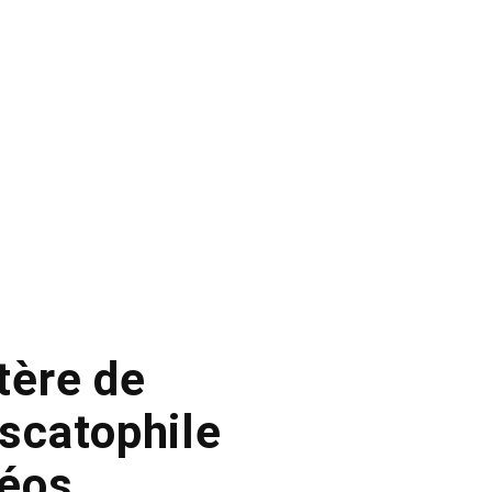
tère de
 scatophile
déos