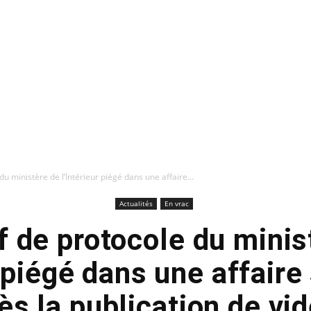
du ministère de l’Intérieur piégé dans une affaire...
Actualités
En vrac
f de protocole du minis
r piégé dans une affaire
ès la publication de vi