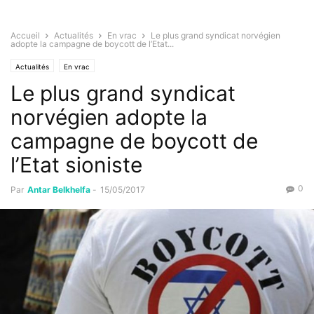
Accueil
Actualités
En vrac
Le plus grand syndicat norvégien
adopte la campagne de boycott de l’Etat...
Actualités
En vrac
Le plus grand syndicat
norvégien adopte la
campagne de boycott de
l’Etat sioniste
0
Par
Antar Belkhelfa
-
15/05/2017