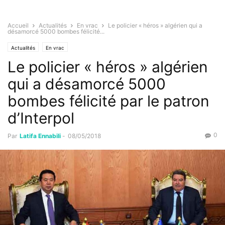
Accueil
Actualités
En vrac
Le policier « héros » algérien qui a
désamorcé 5000 bombes félicité...
Actualités
En vrac
Le policier « héros » algérien
qui a désamorcé 5000
bombes félicité par le patron
d’Interpol
0
Par
Latifa Ennabili
-
08/05/2018