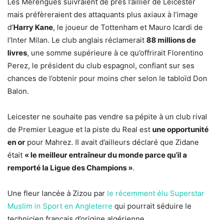
Les Merengues suivraient de près l’aillier de Leicester
mais préfèreraient des attaquants plus axiaux à l’image
d’
Harry Kane
, le joueur de Tottenham et Mauro Icardi de
l’Inter Milan. Le club anglais réclamerait
88 millions de
livres
, une somme supérieure à ce qu’offrirait Florentino
Perez, le président du club espagnol, confiant sur ses
chances de l’obtenir pour moins cher selon le tabloïd Don
Balon.
Leicester ne souhaite pas vendre sa pépite à un club rival
de Premier League et la piste du Real est
une opportunité
en or
pour Mahrez. Il avait d’ailleurs déclaré que Zidane
était
« le meilleur entraîneur du monde parce qu’il a
remporté la Ligue des Champions »
.
Une fleur lancée à Zizou par
le récemment élu Superstar
Muslim in Sport en Angleterre
qui pourrait séduire le
technicien français d’origine algérienne.