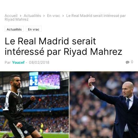
Accueil
Actualités
En vrac
Le Real Madrid serait intéressé par
Riyad Mahrez
Actualités
En vrac
Le Real Madrid serait
intéressé par Riyad Mahrez
0
Par
Youcef
-
08/02/2018