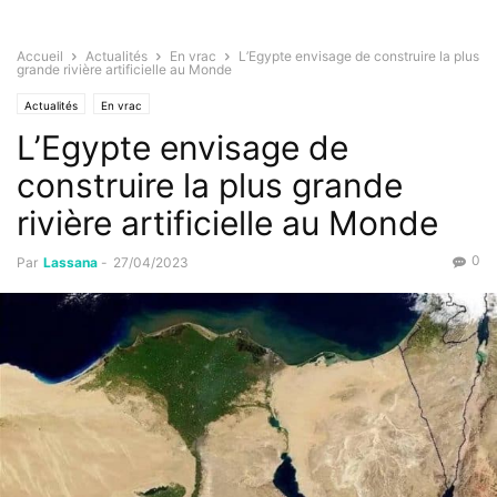
Accueil
Actualités
En vrac
L’Egypte envisage de construire la plus
grande rivière artificielle au Monde
Actualités
En vrac
L’Egypte envisage de
construire la plus grande
rivière artificielle au Monde
0
Par
Lassana
-
27/04/2023