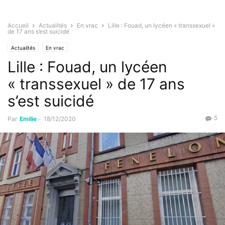
Accueil
Actualités
En vrac
Lille : Fouad, un lycéen « transsexuel »
de 17 ans s’est suicidé
Actualités
En vrac
Lille : Fouad, un lycéen
« transsexuel » de 17 ans
s’est suicidé
5
Par
Emilie
-
18/12/2020