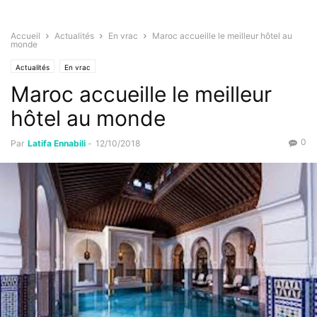
Accueil
Actualités
En vrac
Maroc accueille le meilleur hôtel au
monde
Actualités
En vrac
Maroc accueille le meilleur
hôtel au monde
0
Par
Latifa Ennabili
-
12/10/2018