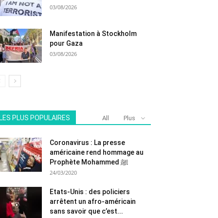
03/08/2026
Manifestation à Stockholm
pour Gaza
03/08/2026
LES PLUS POPULAIRES
All
Plus
Coronavirus : La presse
américaine rend hommage au
Prophète Mohammed ﷺ
24/03/2020
Etats-Unis : des policiers
arrêtent un afro-américain
sans savoir que c’est...