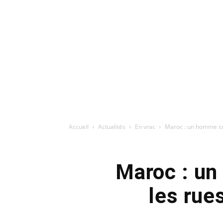
Accueil
Actualités
En vrac
Maroc : un homme sur
Maroc : un
les rue