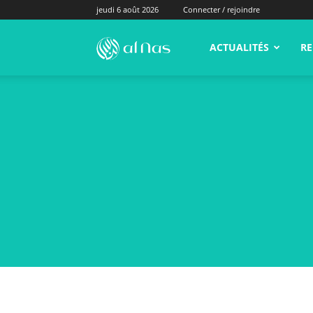
jeudi 6 août 2026
Connecter / rejoindre
alNas.fr
ACTUALITÉS
RE