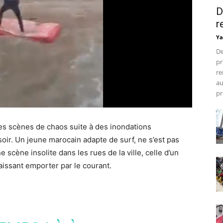
D
r
Ya
De
pr
re
au
pr
es scènes de chaos suite à des inondations
oir. Un jeune marocain adapte de surf, ne s’est pas
e scène insolite dans les rues de la ville, celle d’un
aissant emporter par le courant.