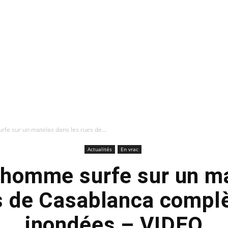
fe sur un matelas dans les rues de...
Actualités
En vrac
 homme surfe sur un m
s de Casablanca comp
inondées – VIDEO