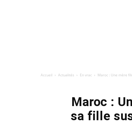
Accueil
Actualités
En vrac
Maroc : Une mère filmé
Maroc : Un
sa fille su