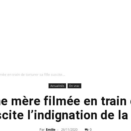
e en train de torturer sa fille suscite...
Actualités
En vrac
e mère filmée en train 
scite l’indignation de l
Par
Emilie
-
26/11/2020
0