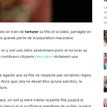
Ya
La
de
pé
ap
mée en train de
torturer
sa fille et la vidéo, partagée en
e grande partie de la population marocaine.
 on y voit une mère sévèrement punir et torturer sa
 de nombreux citoyens
marocains
réclament une
 agacée que sa fille ne respecte pas certaines règles
 Alors que cela ne devait être qu’une sanction, la
ture.
, on voit la mère traîner la petite fille jusqu’à la
s pleurs et la souffrance manifeste de sa fille, la mère