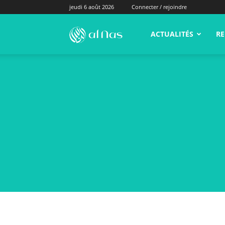
jeudi 6 août 2026
Connecter / rejoindre
alNas.fr
ACTUALITÉS
RE