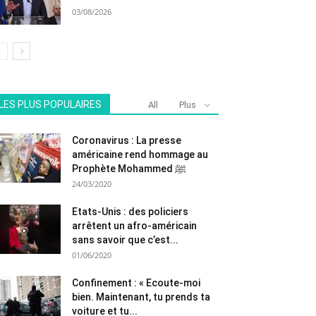
03/08/2026
LES PLUS POPULAIRES
All
Plus
Coronavirus : La presse
américaine rend hommage au
Prophète Mohammed ﷺ
24/03/2020
Etats-Unis : des policiers
arrêtent un afro-américain
sans savoir que c’est...
01/06/2020
Confinement : « Ecoute-moi
bien. Maintenant, tu prends ta
voiture et tu...