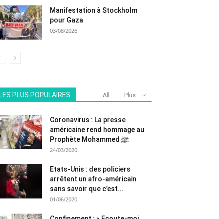
Manifestation à Stockholm
pour Gaza
03/08/2026
LES PLUS POPULAIRES
All
Plus
Coronavirus : La presse
américaine rend hommage au
Prophète Mohammed ﷺ
24/03/2020
Etats-Unis : des policiers
arrêtent un afro-américain
sans savoir que c’est...
01/06/2020
Confinement : « Ecoute-moi