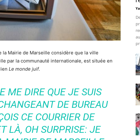
r
Ya
De
pr
re
au
pr
 la Mairie de Marseille considère que la ville
le par la communauté internationale, est située en
lien
Le monde juif
.
E ME DIRE QUE JE SUIS
 CHANGEANT DE BUREAU
ÇOIS CE COURRIER DE
 LÀ, OH SURPRISE: JE