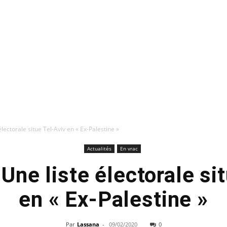
électorale situe Tel-Aviv en « Ex-Palestine »
Actualités
En vrac
 Une liste électorale si
en « Ex-Palestine »
Par
Lassana
-
09/02/2020
0