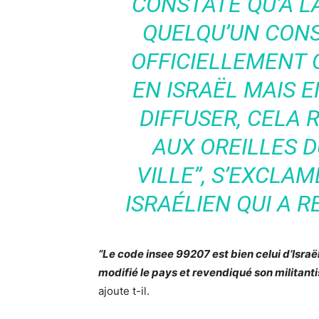
CONSTATE QU’À LA
QUELQU’UN CONS
OFFICIELLEMENT Q
EN ISRAËL MAIS E
DIFFUSER, CELA
AUX OREILLES D
VILLE”
, S’EXCLA
ISRAÉLIEN QUI A 
“Le code insee 99207 est bien celui d’Isra
modifié le pays et revendiqué son militanti
ajoute t-il.