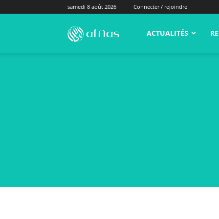
samedi 8 août 2026
Connecter / rejoindre
alNas.fr
ACTUALITÉS
RE