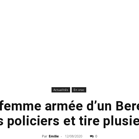
Actualités
En vrac
 femme armée d’un Ber
 policiers et tire plusi
Par
Emilie
-
12/08/2020
0