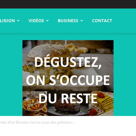
LIGION
VIDÉOS
BUSINESS
CONTACT
ée d’un Beretta met en joue des policiers...