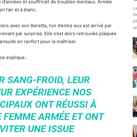
e d’années et souffrirait de troubles mentaux. Armée
La
n l’air et à blanc.
de
pé
iers avec son Beretta, l’un d’entre eux est arrivé par
ap
prenant par surprise. Elle s’est alors retrouvée plaquée
ensuite en renfort pour la maîtriser.
ice explique :
R SANG-FROID, LEUR
EUR EXPÉRIENCE NOS
CIPAUX ONT RÉUSSI À
E FEMME ARMÉE ET ONT
VITER UNE ISSUE