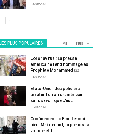
03/08/2026
LES PLUS POPULAIRES
All
Plus
Coronavirus : La presse
américaine rend hommage au
Prophète Mohammed ﷺ
24/03/2020
Etats-Unis : des policiers
arrêtent un afro-américain
sans savoir que c’est...
01/06/2020
Confinement : « Ecoute-moi
bien. Maintenant, tu prends ta
voiture et tu...