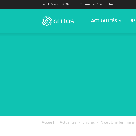
jeudi 6 août 2026
Connecter / rejoindre
alNas.fr
ACTUALITÉS
RE
Accueil
Actualités
En vrac
Nice : Une femme arm