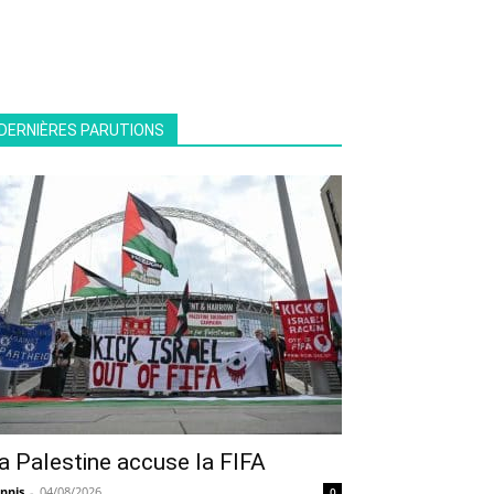
DERNIÈRES PARUTIONS
a Palestine accuse la FIFA
nnis
-
04/08/2026
0