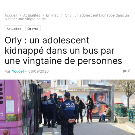
Accueil
Actualités
En vrac
Orly : un adolescent kidnappé dans un
bus par une vingtaine de...
Actualités
En vrac
Orly : un adolescent
kidnappé dans un bus par
une vingtaine de personnes
0
Par
Youcef
-
06/09/2020