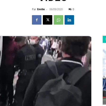
Par
Emilie
-
06/09/2020
0