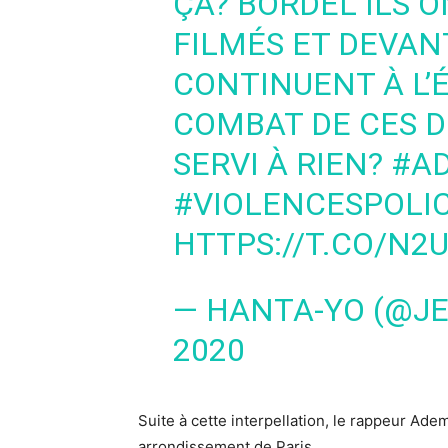
ÇA? BORDEL ILS 
FILMÉS ET DEVAN
CONTINUENT À L’
COMBAT DE CES D
SERVI À RIEN?
#A
#VIOLENCESPOLIC
HTTPS://T.CO/N2
— HANTA-YO (@JE
2020
Suite à cette interpellation, le rappeur Ad
arrondissement de Paris.