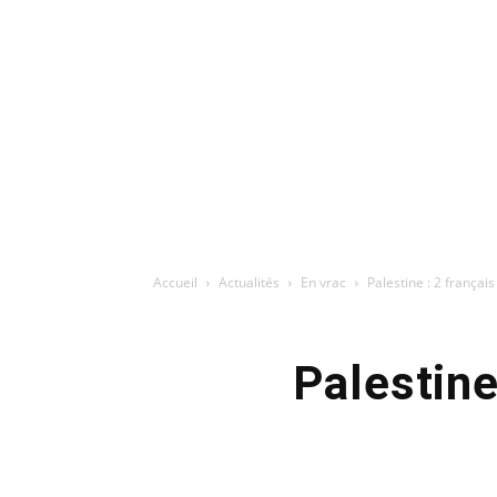
Accueil
Actualités
En vrac
Palestine : 2 françai
Palestine