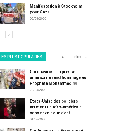
Manifestation à Stockholm
pour Gaza
03/08/2026
LES PLUS POPULAIRES
All
Plus
Coronavirus : La presse
américaine rend hommage au
Prophète Mohammed ﷺ
24/03/2020
Etats-Unis : des policiers
arrêtent un afro-américain
sans savoir que c’est...
01/06/2020
Confinement : « Ecoute-moi