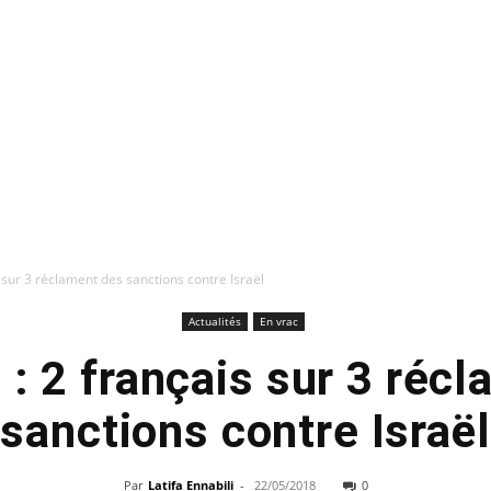
s sur 3 réclament des sanctions contre Israël
Actualités
En vrac
 : 2 français sur 3 réc
sanctions contre Israël
Par
Latifa Ennabili
-
22/05/2018
0