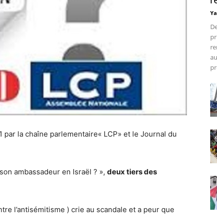
r
Ya
De
pr
re
au
pr
1 par la chaîne parlementaire« LCP» et le Journal du
r son ambassadeur en Israël ? »,
deux tiers des
tre l’antisémitisme ) crie au scandale et a peur que