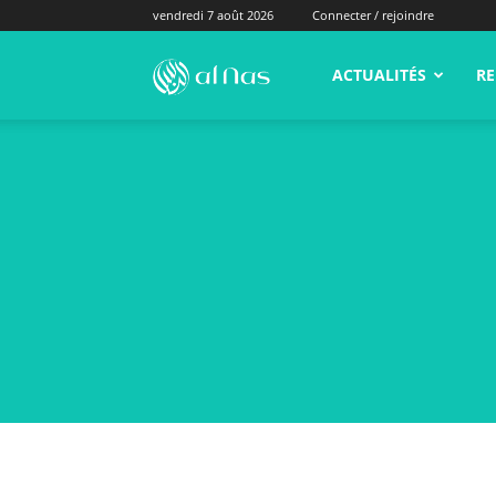
vendredi 7 août 2026
Connecter / rejoindre
alNas.fr
ACTUALITÉS
RE