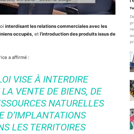
r
Ya
De
pr
loi
interdisant les relations commerciales avec les
re
stiniens occupés,
et
l’introduction des produits issus de
au
pr
ice a affirmé :
OI VISE À INTERDIRE
 LA VENTE DE BIENS, DE
RESSOURCES NATURELLES
E D’IMPLANTATIONS
NS LES TERRITOIRES