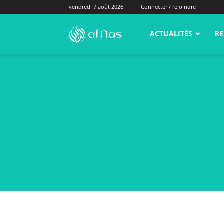
vendredi 7 août 2026
Connecter / rejoindre
alNas.fr
ACTUALITÉS
RE