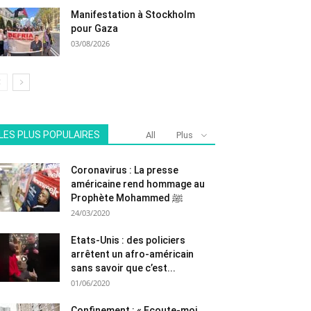
Manifestation à Stockholm
pour Gaza
03/08/2026
LES PLUS POPULAIRES
All
Plus
Coronavirus : La presse
américaine rend hommage au
Prophète Mohammed ﷺ
24/03/2020
Etats-Unis : des policiers
arrêtent un afro-américain
sans savoir que c’est...
01/06/2020
Confinement : « Ecoute-moi