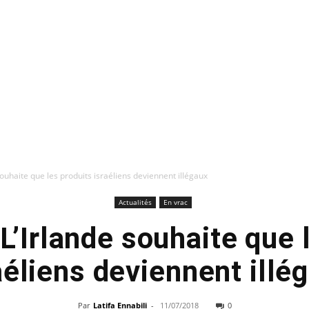
 souhaite que les produits israéliens deviennent illégaux
Actualités
En vrac
 L’Irlande souhaite que 
aéliens deviennent illé
Par
Latifa Ennabili
-
11/07/2018
0