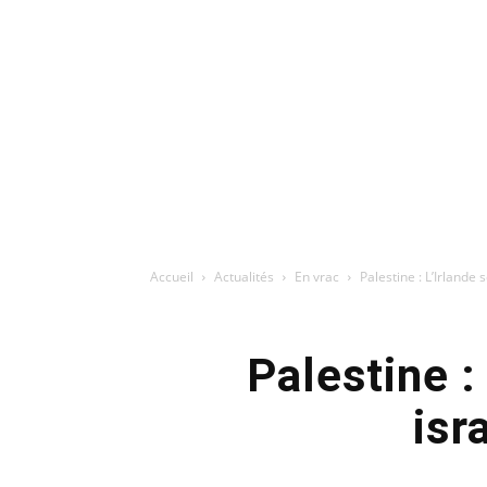
Accueil
Actualités
En vrac
Palestine : L’Irlande
Palestine :
isr