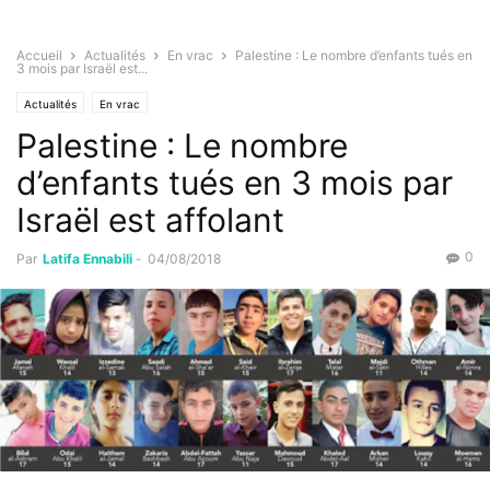
Accueil
Actualités
En vrac
Palestine : Le nombre d’enfants tués en
3 mois par Israël est...
Actualités
En vrac
Palestine : Le nombre
d’enfants tués en 3 mois par
Israël est affolant
0
Par
Latifa Ennabili
-
04/08/2018