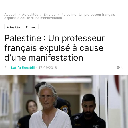
Accueil
Actualités
En vrac
Palestine : Un professeur français
expulsé à cause d’une manifestation
Actualités
En vrac
Palestine : Un professeur
français expulsé à cause
d’une manifestation
0
Par
Latifa Ennabili
-
17/09/2018