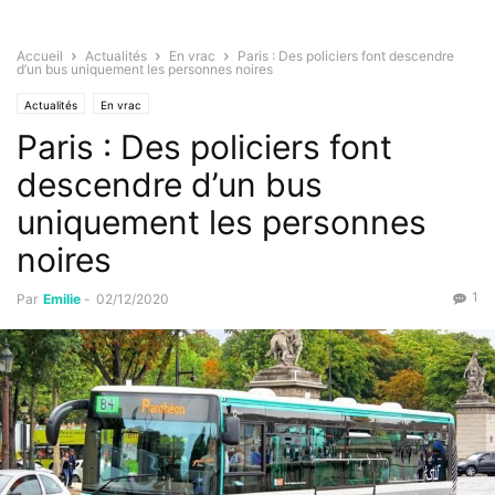
Accueil
Actualités
En vrac
Paris : Des policiers font descendre
d’un bus uniquement les personnes noires
Actualités
En vrac
Paris : Des policiers font
descendre d’un bus
uniquement les personnes
noires
1
Par
Emilie
-
02/12/2020