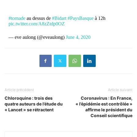
#tornade
au dessus de
#Bidart
#PaysBasque
à 12h
pic.twitter.com/A8zZtdp0OZ
— eve aulong (@eveaulong)
June 4, 2020
Article précédent
Article suivant
Chloroquine : trois des
Coronavirus : En France,
quatre auteurs de l’étude du
« l’épidémie est contrôlée »
« Lancet » se rétractent
affirme le président du
Conseil scientifique