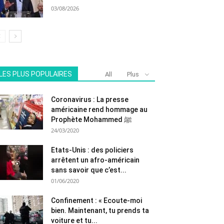
03/08/2026
LES PLUS POPULAIRES
All
Plus
Coronavirus : La presse
américaine rend hommage au
Prophète Mohammed ﷺ
24/03/2020
Etats-Unis : des policiers
arrêtent un afro-américain
sans savoir que c’est...
01/06/2020
Confinement : « Ecoute-moi
bien. Maintenant, tu prends ta
voiture et tu...