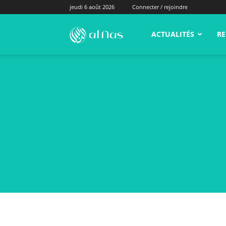
jeudi 6 août 2026
Connecter / rejoindre
alNas.fr
ACTUALITÉS
RE