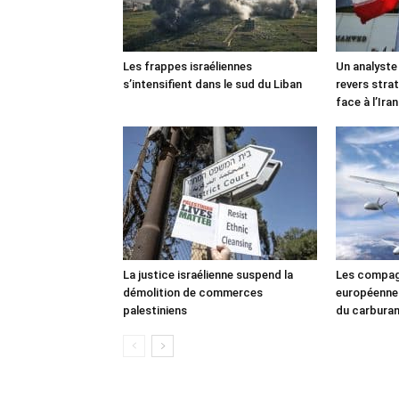
Les frappes israéliennes
Un analyste
s’intensifient dans le sud du Liban
revers stra
face à l’Iran
La justice israélienne suspend la
Les compag
démolition de commerces
européennes
palestiniens
du carbura