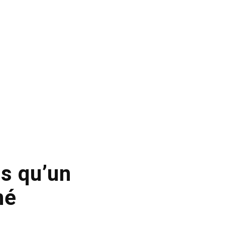
ns qu’un
né