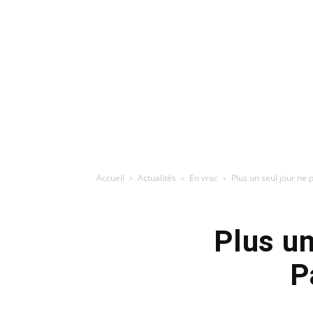
Accueil
Actualités
En vrac
Plus un seul jour ne 
Plus un
P