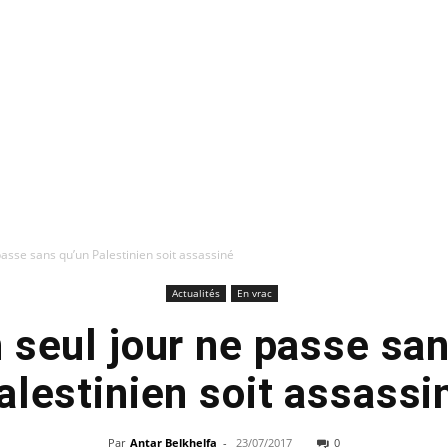
passe sans qu’un Palestinien soit assassiné
Actualités
En vrac
 seul jour ne passe sa
alestinien soit assassi
Par
Antar Belkhelfa
-
23/07/2017
0