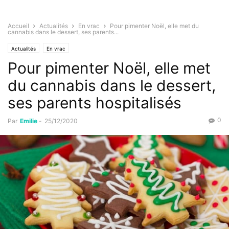
Accueil
Actualités
En vrac
Pour pimenter Noël, elle met du
cannabis dans le dessert, ses parents...
Actualités
En vrac
Pour pimenter Noël, elle met
du cannabis dans le dessert,
ses parents hospitalisés
0
Par
Emilie
-
25/12/2020