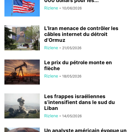
000 dollars pour les...
Rizlene
-
10/06/2026
L’Iran menace de contrôler les
câbles internet du détroit
d’Ormuz
Rizlene
-
21/05/2026
Le prix du pétrole monte en
flèche
Rizlene
-
18/05/2026
Les frappes israéliennes
s’intensifient dans le sud du
Liban
Rizlene
-
14/05/2026
Un analyste américain évoque un