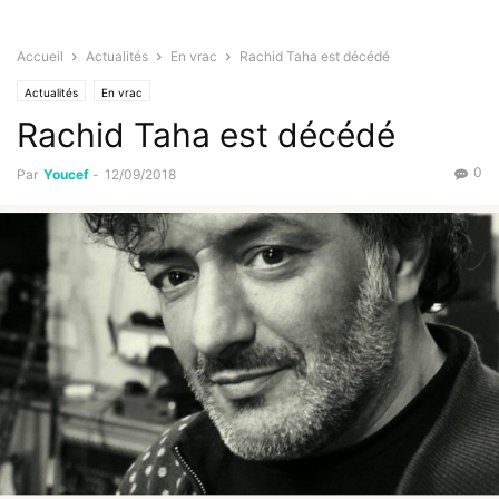
Accueil
Actualités
En vrac
Rachid Taha est décédé
Actualités
En vrac
Rachid Taha est décédé
0
Par
Youcef
-
12/09/2018