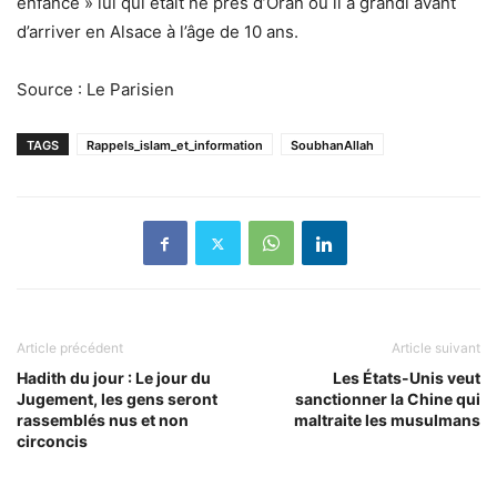
enfance » lui qui était né près d’Oran où il a grandi avant
d’arriver en Alsace à l’âge de 10 ans.
Source : Le Parisien
TAGS
Rappels_islam_et_information
SoubhanAllah
Article précédent
Article suivant
Hadith du jour : Le jour du
Les États-Unis veut
Jugement, les gens seront
sanctionner la Chine qui
rassemblés nus et non
maltraite les musulmans
circoncis