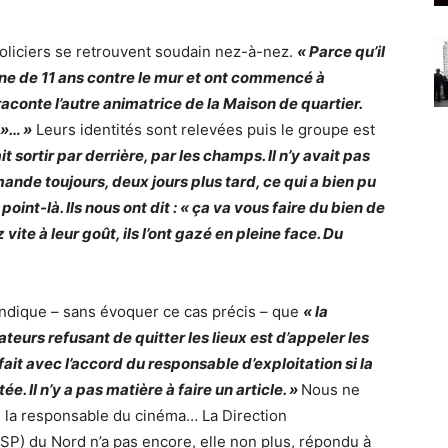
 policiers se retrouvent soudain nez-à-nez.
« Parce qu’il
jeune de 11 ans contre le mur et ont commencé à
, raconte l’autre animatrice de la Maison de quartier.
 »… »
Leurs identités sont relevées puis le groupe est
ait sortir par derrière, par les champs. Il n’y avait pas
mande toujours, deux jours plus tard, ce qui a bien pu
int-là. Ils nous ont dit : « ça va vous faire du bien de
vite à leur goût, ils l’ont gazé en pleine face. Du
indique – sans évoquer ce cas précis – que
« la
eurs refusant de quitter les lieux est d’appeler les
 fait avec l’accord du responsable d’exploitation si la
. Il n’y a pas matière à faire un article. »
Nous ne
e la responsable du cinéma… La Direction
SP) du Nord n’a pas encore, elle non plus, répondu à