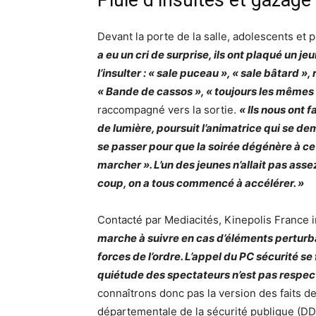
Pluie d’insultes et gazage
Devant la porte de la salle, adolescents et
a eu un cri de surprise, ils ont plaqué un 
l’insulter : « sale puceau », « sale bâtard »
« Bande de cassos », « toujours les mêmes
raccompagné vers la sortie.
« Ils nous ont f
de lumière, poursuit l’animatrice qui se de
se passer pour que la soirée dégénère à ce po
marcher ». L’un des jeunes n’allait pas assez 
coup, on a tous commencé à accélérer. »
Contacté par Mediacités, Kinepolis France 
marche à suivre en cas d’éléments perturbat
forces de l’ordre. L’appel du PC sécurité se
quiétude des spectateurs n’est pas respectée
connaîtrons donc pas la version des faits d
départementale de la sécurité publique (DD