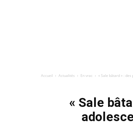
Accueil
Actualités
En vrac
« Sale bâtard » : des 
« Sale bâta
adolesce