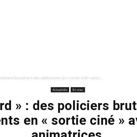
policiers brutalisent des adolescents en « sortie ciné » avec...
Actualités
En vrac
rd » : des policiers bru
nts en « sortie ciné » a
animatrices