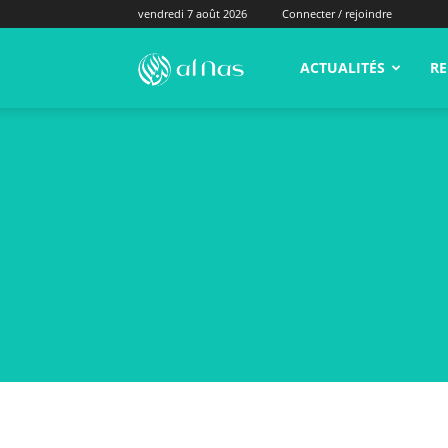
vendredi 7 août 2026
Connecter / rejoindre
alNas.fr
ACTUALITÉS
RE