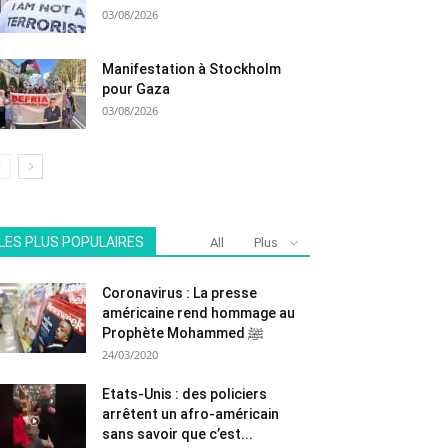
03/08/2026
Manifestation à Stockholm
pour Gaza
03/08/2026
LES PLUS POPULAIRES
All
Plus
Coronavirus : La presse
américaine rend hommage au
Prophète Mohammed ﷺ
24/03/2020
Etats-Unis : des policiers
arrêtent un afro-américain
sans savoir que c’est...