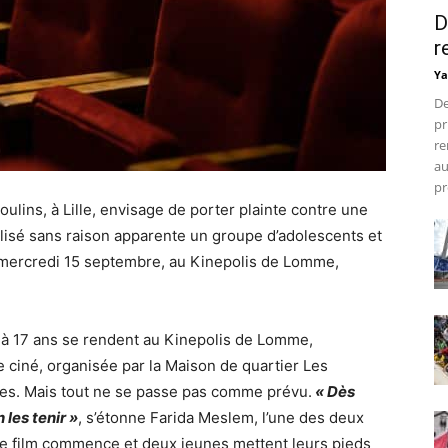
D
r
Ya
De
pr
re
au
pr
oulins, à Lille, envisage de porter plainte contre une
alisé sans raison apparente un groupe d’adolescents et
 mercredi 15 septembre, au Kinepolis de Lomme,
1 à 17 ans se rendent au Kinepolis de Lomme,
 ciné, organisée par la Maison de quartier Les
mes. Mais tout ne se passe pas comme prévu.
« Dès
 les tenir »
, s’étonne Farida Meslem, l’une des deux
 Le film commence et deux jeunes mettent leurs pieds