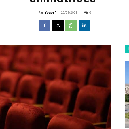
Par
Youcef
-
23/09/2021
0