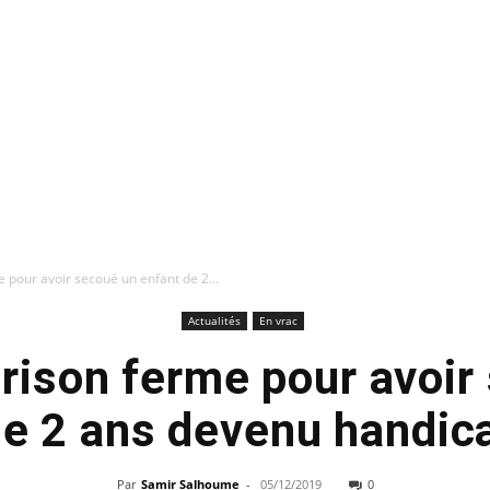
 pour avoir secoué un enfant de 2...
Actualités
En vrac
prison ferme pour avoir
de 2 ans devenu handica
Par
Samir Salhoume
-
05/12/2019
0