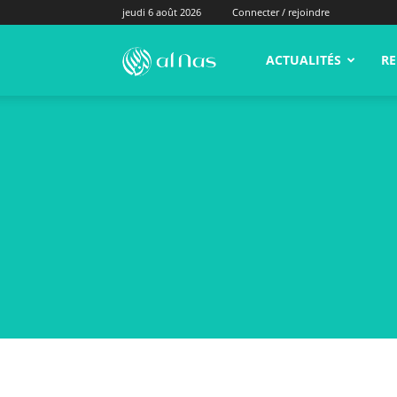
jeudi 6 août 2026
Connecter / rejoindre
alNas.fr
ACTUALITÉS
RE