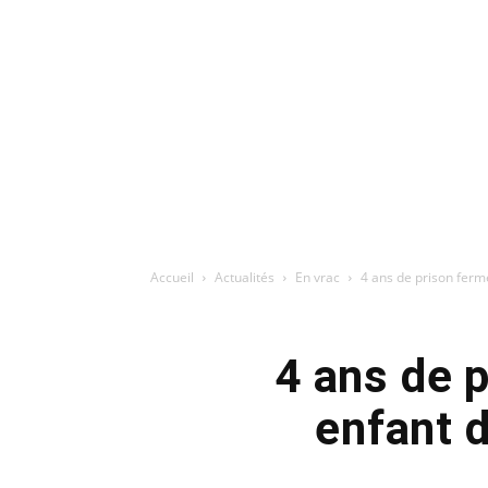
Accueil
Actualités
En vrac
4 ans de prison ferme
4 ans de 
enfant 