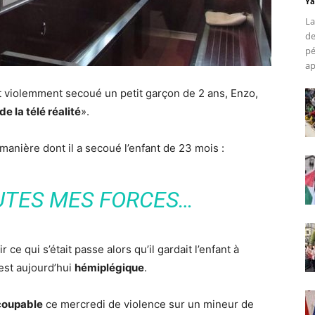
Ya
La
de
pé
ap
it violemment secoué un petit garçon de 2 ans, Enzo,
e la télé réalité
».
a manière dont il a secoué l’enfant de 23 mois :
OUTES MES FORCES…
 ce qui s’était passe alors qu’il gardait l’enfant à
 est aujourd’hui
hémiplégique
.
coupable
ce mercredi de violence sur un mineur de