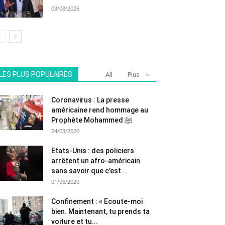
03/08/2026
LES PLUS POPULAIRES
All
Plus
Coronavirus : La presse
américaine rend hommage au
Prophète Mohammed ﷺ
24/03/2020
Etats-Unis : des policiers
arrêtent un afro-américain
sans savoir que c’est...
01/06/2020
Confinement : « Ecoute-moi
bien. Maintenant, tu prends ta
voiture et tu...